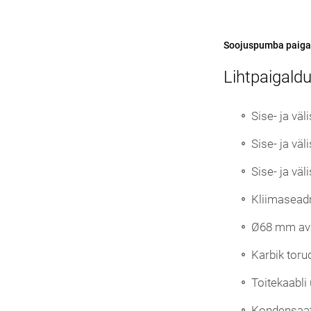
Soojuspumba paiga
Lihtpaigaldu
Sise- ja vä
Sise- ja väl
Sise- ja vä
Kliimaseadm
Ø68 mm ava 
Karbik toru
Toitekaabli
Kondensaat