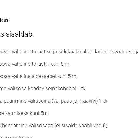
ldus
s sisaldab:
lisosa vahelise torustiku ja sidekaabli ühendamine seadmeteg
isosa vaheline torustik kuni 5 m;
lisosa vaheline sidekaabel kuni 5 m;
e välisosa kandev seinakonsool 1 tk;
puurimine välisseina (va. paas ja maakivi) 1 tk;
de katmiseks kuni 5m;
 ühendamine välisosaga (ei sisalda kaabli vedu);
vee voolik 5m;