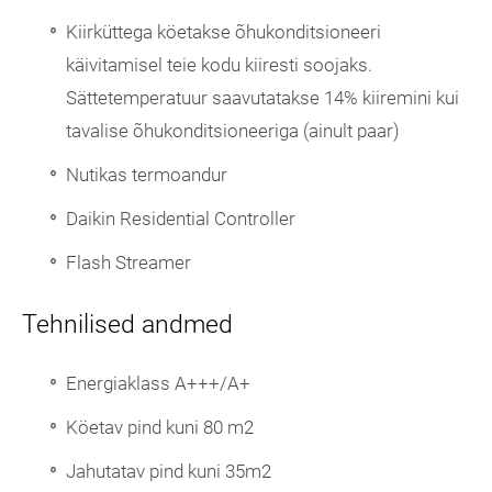
Kiirküttega köetakse õhukonditsioneeri
käivitamisel teie kodu kiiresti soojaks.
Sättetemperatuur saavutatakse 14% kiiremini kui
tavalise õhukonditsioneeriga (ainult paar)
Nutikas termoandur
Daikin Residential Controller
Flash Streamer
T
ehnilised andmed
Energiaklass A+++/A+
Köetav pind kuni 80 m2
Jahutatav pind kuni 35m2