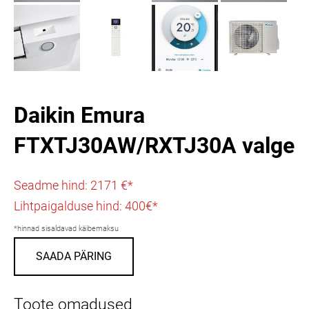
Daikin Emura
FTXTJ30AW/RXTJ30A valge
Seadme hind: 2171 €*
Lihtpaigalduse hind:
400€*
*hinnad sisaldavad käibemaksu
SAADA PÄRING
Toote omadused