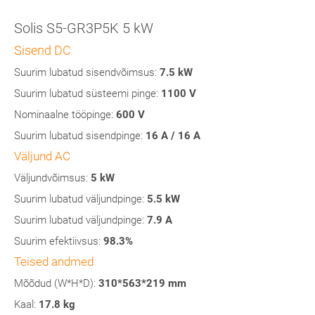
Solis S5-GR3P5K 5 kW
Sisend DC
Suurim lubatud sisendvõimsus:
7.5 kW
Suurim lubatud süsteemi pinge:
1100 V
Nominaalne tööpinge:
600 V
Suurim lubatud sisendpinge:
16 A / 16 A
Väljund AC
Väljundvõimsus:
5 kW
Suurim lubatud väljundpinge:
5.5 kW
Suurim lubatud väljundpinge:
7.9 A
Suurim efektiivsus:
98.3%
Teised andmed
Mõõdud (W*H*D):
310*563*219 mm
Kaal:
17.8 kg