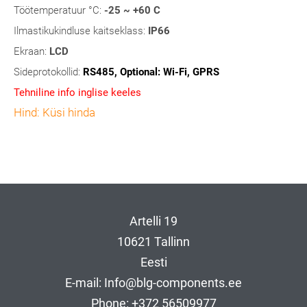
Töötemperatuur °C:
-25 ~ +60 C
Ilmastikukindluse kaitseklass:
IP66
Ekraan:
LCD
Sideprotokollid:
RS485, Optional: Wi-Fi, GPRS
Tehniline info inglise keeles
Hind: Küsi hinda
Artelli 19
10621 Tallinn
Eesti
E-mail: Info@blg-components.ee
Phone: +372 56509977