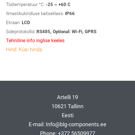
Töötemperatuur °C:
-25 ~ +60 C
Ilmastikukindluse kaitseklass:
IP66
Ekraan:
LCD
Sideprotokollid:
RS485, Optional: Wi-Fi, GPRS
Tehniline info inglise keeles
Hind:
Küsi hinda
Artelli 19
10621 Tallinn
Eesti
E-mail: Info@blg-components.ee
Phone: +372 56509977