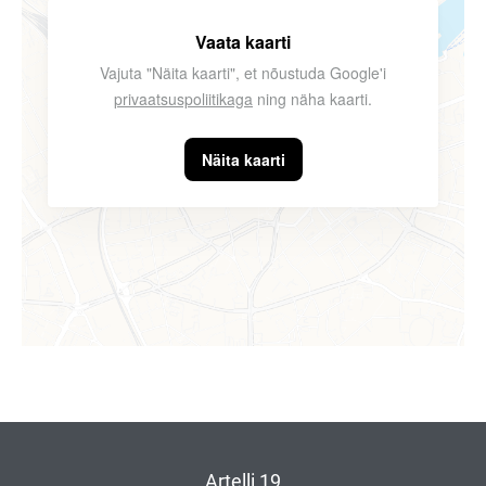
Vaata kaarti
Vajuta "Näita kaarti", et nõustuda Google'i
privaatsuspoliitikaga
ning näha kaarti.
Näita kaarti
Artelli 19