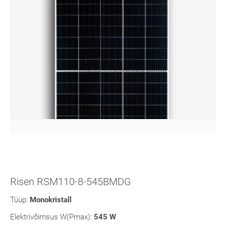
Risen RSM110-8-545BMDG
Tüüp:
Monokristall
Elektrivõimsus W(Pmax):
545 W