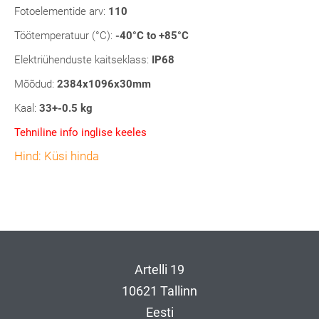
Fotoelementide arv:
110
Töötemperatuur (°C):
-40°C to +85°C
Elektriühenduste kaitseklass:
IP68
Mõõdud:
2384x1096x30mm
Kaal:
33+-0.5 kg
Tehniline info inglise keeles
Hind: Küsi hinda
Artelli 19
10621 Tallinn
Eesti